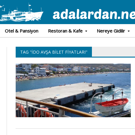
Otel & Pansiyon
Restoran & Kafe
Nereye Gidilir
TAG "İDO AVŞA BILET FIYATLARI"