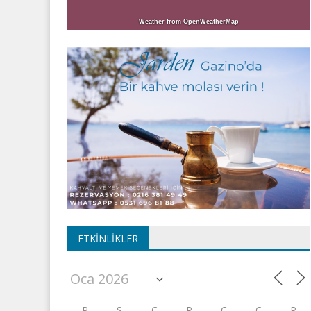
Weather from OpenWeatherMap
ETKINLIKLER
P
S
Ç
P
C
C
P