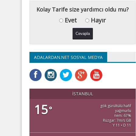
Kolay Tarife size yardımcı oldu mu?
Evet
Hayır
ADALARDAN.NET SOSYAL MEDYA
İSTANBUL
15
gök gürültülü hafif
°
yağmurlu
nem: 67%
Rüzgar: 7m/s GB
Y 11 • D 11