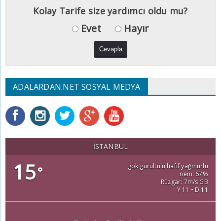
Kolay Tarife size yardımcı oldu mu?
Evet
Hayır
ADALARDAN.NET SOSYAL MEDYA
İSTANBUL
15
gök gürültülü hafif yağmurlu
°
nem: 67%
Rüzgar: 7m/s GB
Y 11 • D 11