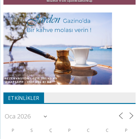
Weather from OpenWeatherMap
ETKINLIKLER
P
S
Ç
P
C
C
P