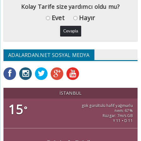
Kolay Tarife size yardımcı oldu mu?
Evet
Hayır
ADALARDAN.NET SOSYAL MEDYA
İSTANBUL
15
gök gürültülü hafif yağmurlu
°
nem: 67%
Rüzgar: 7m/s GB
Y 11 • D 11