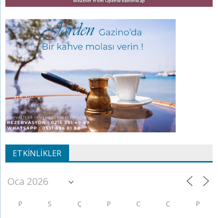
Weather from OpenWeatherMap
ETKINLIKLER
P
S
Ç
P
C
C
P