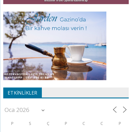
Weather from OpenWeatherMap
ETKINLIKLER
P
S
Ç
P
C
C
P