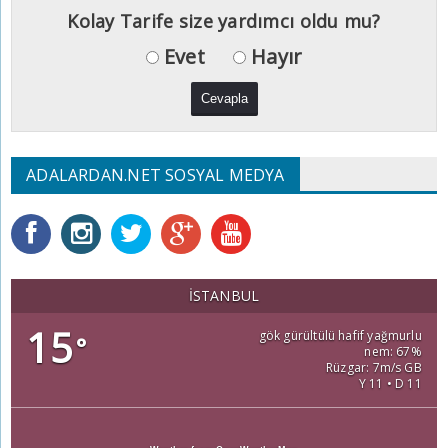
Kolay Tarife size yardımcı oldu mu?
Evet
Hayır
ADALARDAN.NET SOSYAL MEDYA
İSTANBUL
15
gök gürültülü hafif yağmurlu
°
nem: 67%
Rüzgar: 7m/s GB
Y 11 • D 11