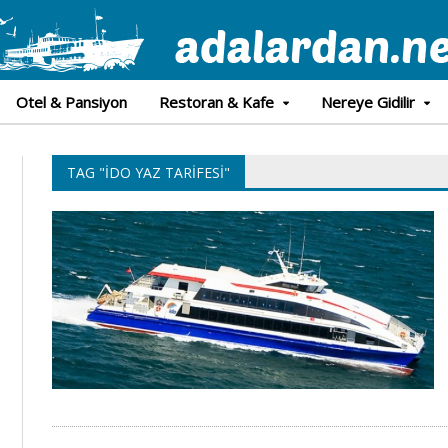
Otel & Pansiyon
Restoran & Kafe
Nereye Gidilir
TAG "İDO YAZ TARIFESI"