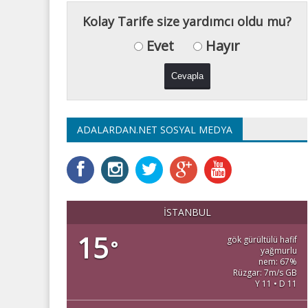
Kolay Tarife size yardımcı oldu mu?
Evet
Hayır
ADALARDAN.NET SOSYAL MEDYA
İSTANBUL
15
gök gürültülü hafif
°
yağmurlu
nem: 67%
Rüzgar: 7m/s GB
Y 11 • D 11