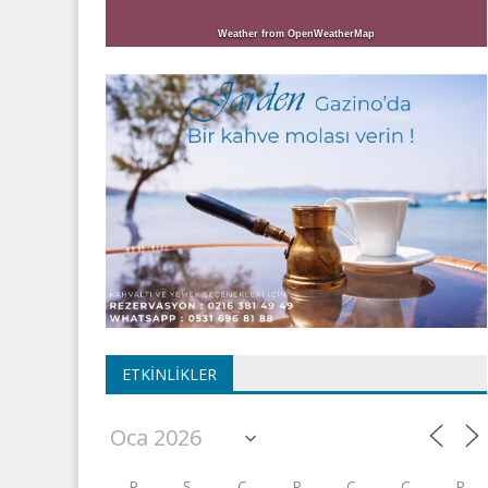
Weather from OpenWeatherMap
ETKINLIKLER
P
S
Ç
P
C
C
P