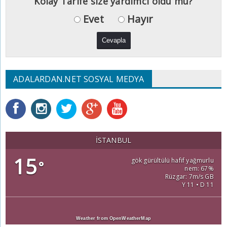
Kolay Tarife size yardımcı oldu mu?
Evet
Hayır
ADALARDAN.NET SOSYAL MEDYA
İSTANBUL
15
gök gürültülü hafif yağmurlu
°
nem: 67%
Rüzgar: 7m/s GB
Y 11 • D 11
Weather from OpenWeatherMap