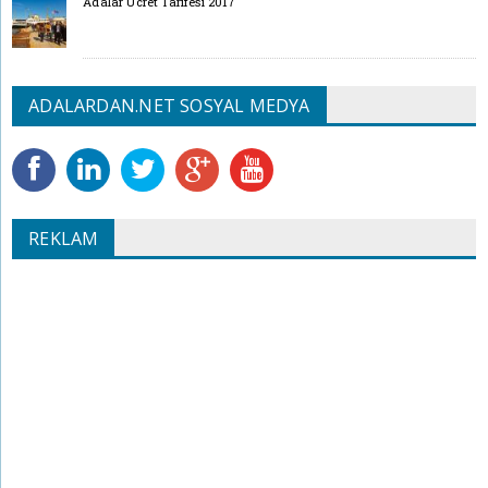
Adalar Ücret Tarifesi 2017
ADALARDAN.NET SOSYAL MEDYA
REKLAM