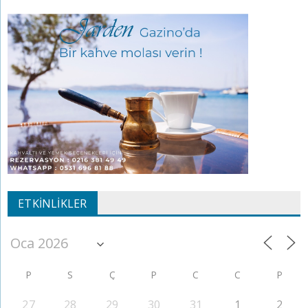
ETKINLIKLER
P
S
Ç
P
C
C
P
27
28
29
30
31
1
2