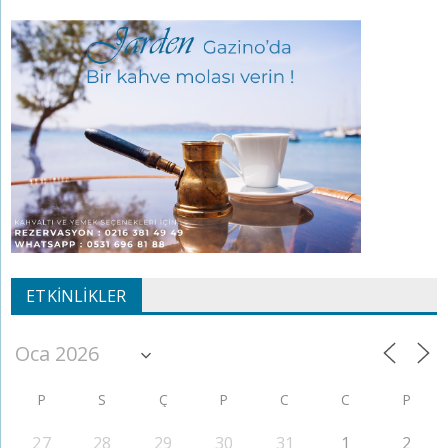
ETKINLIKLER
P
S
Ç
P
C
C
P
27
28
29
30
31
1
2