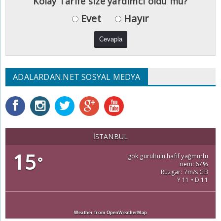
Kolay Tarife size yardımcı oldu mu?
Evet
Hayır
ADALARDAN.NET SOSYAL MEDYA
İSTANBUL
15
gök gürültülü hafif yağmurlu
°
nem: 67%
Rüzgar: 7m/s GB
Y 11 • D 11
Weather from OpenWeatherMap