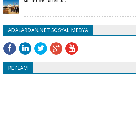
Adalar Ücret Tarifesi 2017
ADALARDAN.NET SOSYAL MEDYA
REKLAM