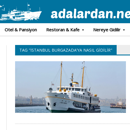
Otel & Pansiyon
Restoran & Kafe
Nereye Gidilir
TAG "İSTANBUL BURGAZADA’YA NASIL GIDILIR"