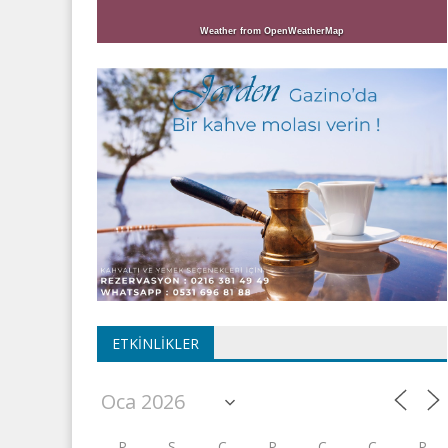
Weather from OpenWeatherMap
ETKINLIKLER
P
S
Ç
P
C
C
P