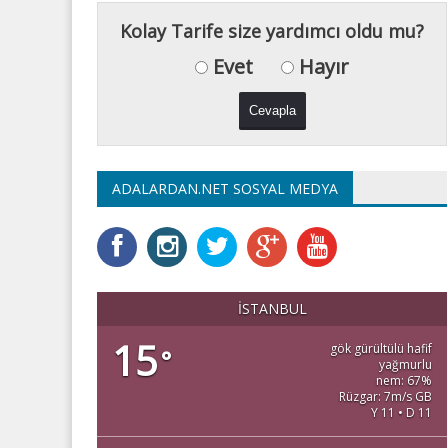
Kolay Tarife size yardımcı oldu mu?
Evet
Hayır
ADALARDAN.NET SOSYAL MEDYA
İSTANBUL
15
gök gürültülü hafif
°
yağmurlu
nem: 67%
Rüzgar: 7m/s GB
Y 11 • D 11