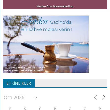
Weather from OpenWeatherMap
ETKINLIKLER
P
S
Ç
P
C
C
P