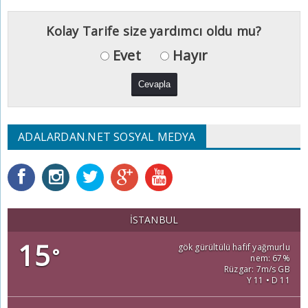
Kolay Tarife size yardımcı oldu mu?
Evet
Hayır
ADALARDAN.NET SOSYAL MEDYA
İSTANBUL
15
gök gürültülü hafif yağmurlu
°
nem: 67%
Rüzgar: 7m/s GB
Y 11 • D 11