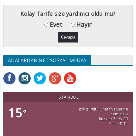
Kolay Tarife size yardımcı oldu mu?
Evet
Hayır
ADALARDAN.NET SOSYAL MEDYA
İSTANBUL
15
gök gürültülü hafif yağmurlu
°
nem: 67%
Rüzgar: 7m/s GB
Y 11 • D 11