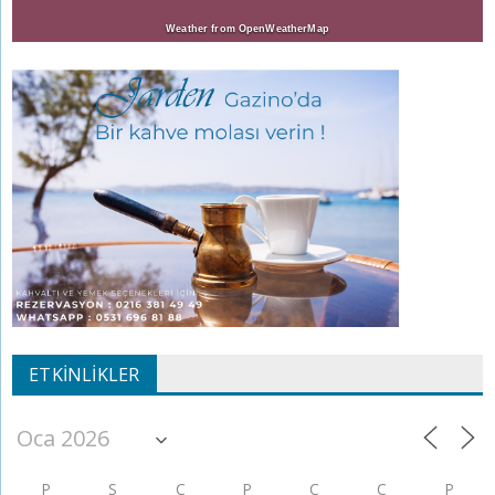
Weather from OpenWeatherMap
ETKINLIKLER
P
S
Ç
P
C
C
P