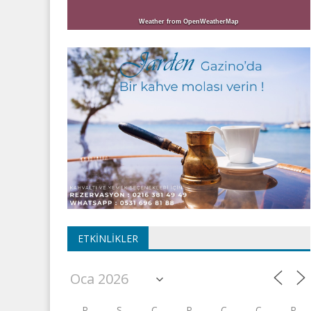
Weather from OpenWeatherMap
ETKINLIKLER
P
S
Ç
P
C
C
P