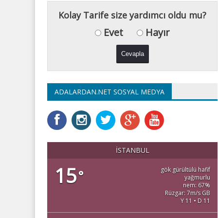
Kolay Tarife size yardımcı oldu mu?
Evet
Hayır
ADALARDAN.NET SOSYAL MEDYA
İSTANBUL
15
gök gürültülü hafif
°
yağmurlu
nem: 67%
Rüzgar: 7m/s GB
Y 11 • D 11