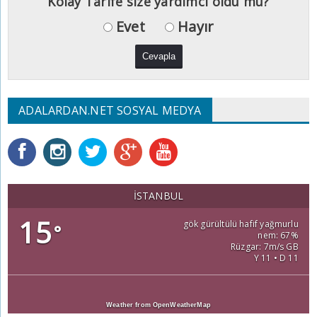
Kolay Tarife size yardımcı oldu mu?
Evet
Hayır
ADALARDAN.NET SOSYAL MEDYA
İSTANBUL
15
gök gürültülü hafif yağmurlu
°
nem: 67%
Rüzgar: 7m/s GB
Y 11 • D 11
Weather from OpenWeatherMap