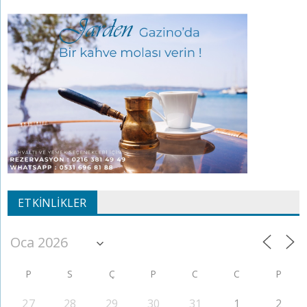
ETKINLIKLER
P
S
Ç
P
C
C
P
27
28
29
30
31
1
2