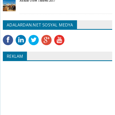
Adalar Ücret Tarifesi 2017
ADALARDAN.NET SOSYAL MEDYA
REKLAM