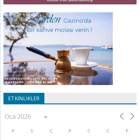
Weather from OpenWeatherMap
ETKINLIKLER
P
S
Ç
P
C
C
P