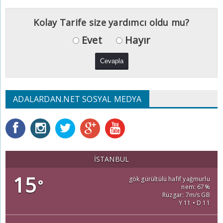
Kolay Tarife size yardımcı oldu mu?
Evet
Hayır
ADALARDAN.NET SOSYAL MEDYA
İSTANBUL
15
gök gürültülü hafif yağmurlu
°
nem: 67%
Rüzgar: 7m/s GB
Y 11 • D 11