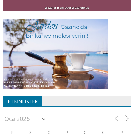
Weather from OpenWeatherMap
ETKINLIKLER
P
S
Ç
P
C
C
P