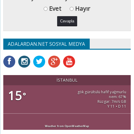
Evet
Hayır
ADALARDAN.NET SOSYAL MEDYA
İSTANBUL
15
gök gürültülü hafif yağmurlu
°
nem: 67%
Rüzgar: 7m/s GB
Y 11 • D 11
Weather from OpenWeatherMap