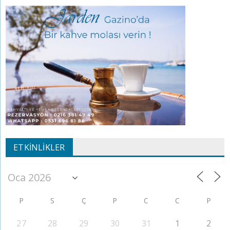
ETKINLIKLER
P
S
Ç
P
C
C
P
27
28
29
30
31
1
2