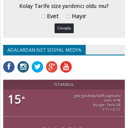
Kolay Tarife size yardımcı oldu mu?
Evet
Hayır
ADALARDAN.NET SOSYAL MEDYA
İSTANBUL
15
gök gürültülü hafif yağmurlu
°
nem: 67%
Rüzgar: 7m/s GB
Y 11 • D 11