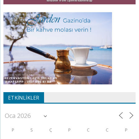
Weather from OpenWeatherMap
ETKINLIKLER
P
S
Ç
P
C
C
P