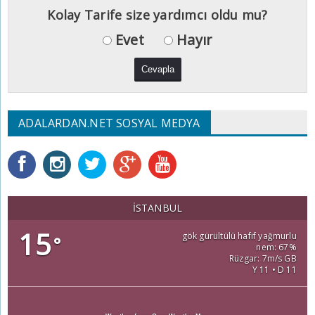
Kolay Tarife size yardımcı oldu mu?
Evet
Hayır
ADALARDAN.NET SOSYAL MEDYA
İSTANBUL
15
gök gürültülü hafif yağmurlu
°
nem: 67%
Rüzgar: 7m/s GB
Y 11 • D 11