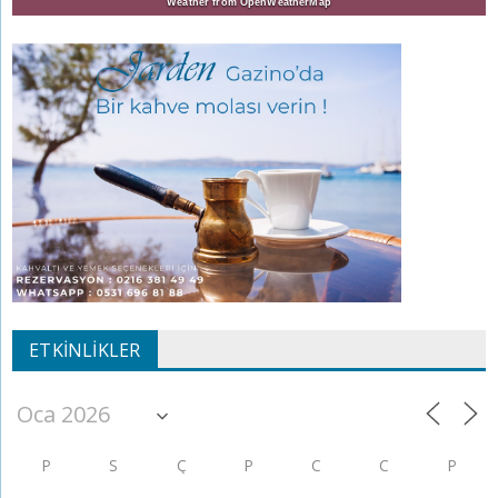
Weather from OpenWeatherMap
ETKINLIKLER
P
S
Ç
P
C
C
P