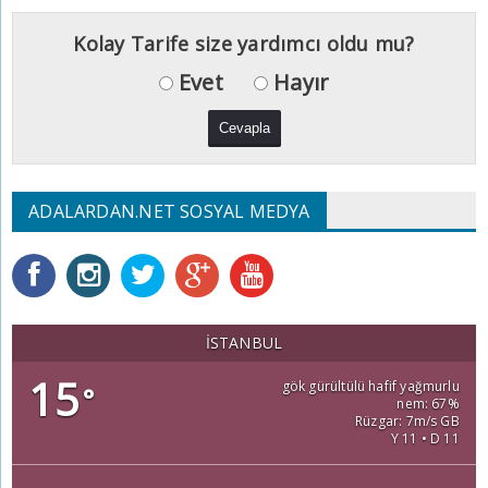
Kolay Tarife size yardımcı oldu mu?
Evet
Hayır
ADALARDAN.NET SOSYAL MEDYA
İSTANBUL
15
gök gürültülü hafif yağmurlu
°
nem: 67%
Rüzgar: 7m/s GB
Y 11 • D 11