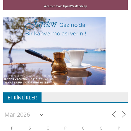
Weather from OpenWeatherMap
ETKINLIKLER
P
S
Ç
P
C
C
P