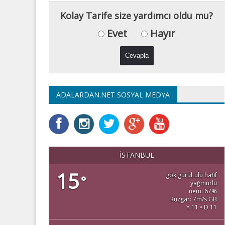
Kolay Tarife size yardımcı oldu mu?
Evet
Hayır
ADALARDAN.NET SOSYAL MEDYA
İSTANBUL
15
gök gürültülü hafif
°
yağmurlu
nem: 67%
Rüzgar: 7m/s GB
Y 11 • D 11