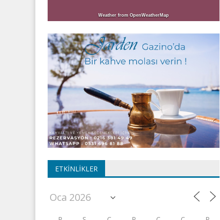
Weather from OpenWeatherMap
ETKINLIKLER
P
S
Ç
P
C
C
P