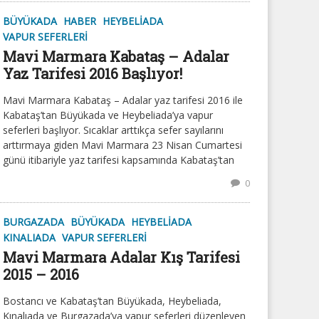
BÜYÜKADA
HABER
HEYBELIADA
VAPUR SEFERLERI
Mavi Marmara Kabataş – Adalar
Yaz Tarifesi 2016 Başlıyor!
Mavi Marmara Kabataş – Adalar yaz tarifesi 2016 ile
Kabataş’tan Büyükada ve Heybeliada’ya vapur
seferleri başlıyor. Sıcaklar arttıkça sefer sayılarını
arttırmaya giden Mavi Marmara 23 Nisan Cumartesi
günü itibariyle yaz tarifesi kapsamında Kabataş’tan
0
BURGAZADA
BÜYÜKADA
HEYBELIADA
KINALIADA
VAPUR SEFERLERI
Mavi Marmara Adalar Kış Tarifesi
2015 – 2016
Bostancı ve Kabataş’tan Büyükada, Heybeliada,
Kınalıada ve Burgazada’ya vapur seferleri düzenleyen