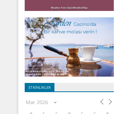
Weather from OpenWeatherMap
ETKINLIKLER
P
S
Ç
P
C
C
P