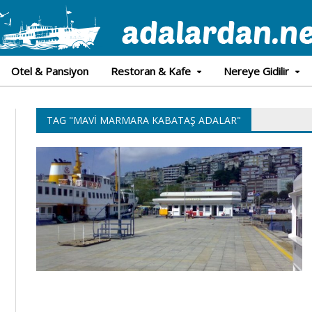
Otel & Pansiyon
Restoran & Kafe
Nereye Gidilir
TAG "MAVI MARMARA KABATAŞ ADALAR"