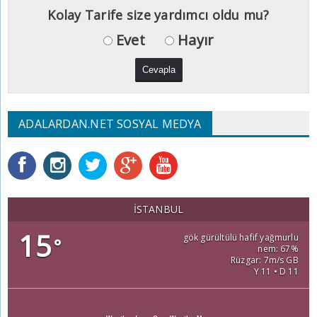
Kolay Tarife size yardımcı oldu mu?
Evet
Hayır
ADALARDAN.NET SOSYAL MEDYA
İSTANBUL
15
gök gürültülü hafif yağmurlu
°
nem: 67%
Rüzgar: 7m/s GB
Y 11 • D 11