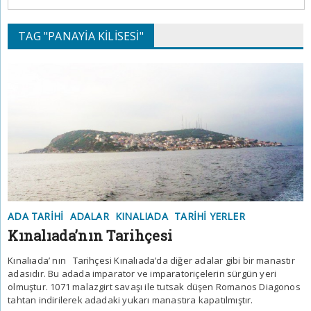
TAG "PANAYIA KILISESI"
ADA TARIHI
ADALAR
KINALIADA
TARIHI YERLER
Kınalıada’nın Tarihçesi
Kınalıada’ nın Tarihçesi Kınalıada’da diğer adalar gibi bir manastır
adasıdır. Bu adada imparator ve imparatoriçelerin sürgün yeri
olmuştur. 1071 malazgirt savaşı ile tutsak düşen Romanos Diagonos
tahtan indirilerek adadaki yukarı manastıra kapatılmıştır.