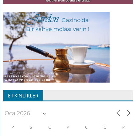
Weather from OpenWeatherMap
ETKINLIKLER
P
S
Ç
P
C
C
P