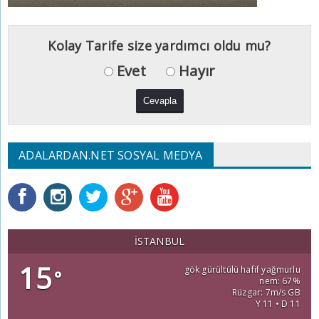
Kolay Tarife size yardımcı oldu mu?
Evet
Hayır
ADALARDAN.NET SOSYAL MEDYA
İSTANBUL
15
gök gürültülü hafif yağmurlu
°
nem: 67%
Rüzgar: 7m/s GB
Y 11 • D 11