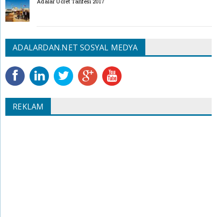
Adalar Ücret Tarifesi 2017
ADALARDAN.NET SOSYAL MEDYA
REKLAM