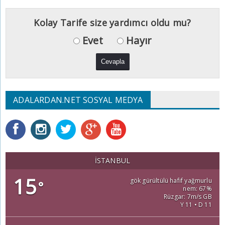
Kolay Tarife size yardımcı oldu mu?
Evet
Hayır
ADALARDAN.NET SOSYAL MEDYA
İSTANBUL
15
gök gürültülü hafif yağmurlu
°
nem: 67%
Rüzgar: 7m/s GB
Y 11 • D 11