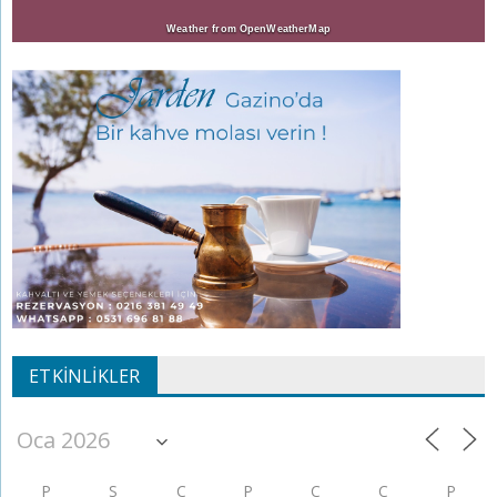
Weather from OpenWeatherMap
ETKINLIKLER
P
S
Ç
P
C
C
P