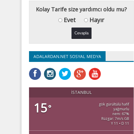
Kolay Tarife size yardımcı oldu mu?
Evet
Hayır
ADALARDAN.NET SOSYAL MEDYA
İSTANBUL
15
gök gürültülü hafif
°
yağmurlu
nem: 67%
Rüzgar: 7m/s GB
Y 11 • D 11