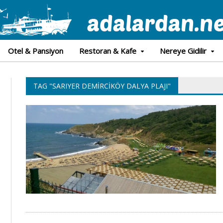
Otel & Pansiyon
Restoran & Kafe
Nereye Gidilir
TAG "SARIYER DEMIRCIKÖY DALYA PLAJI"