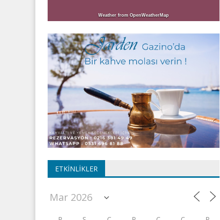
Weather from OpenWeatherMap
ETKINLIKLER
P
S
Ç
P
C
C
P