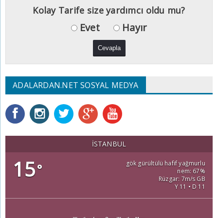
Kolay Tarife size yardımcı oldu mu?
Evet
Hayır
ADALARDAN.NET SOSYAL MEDYA
İSTANBUL
15
gök gürültülü hafif yağmurlu
°
nem: 67%
Rüzgar: 7m/s GB
Y 11 • D 11