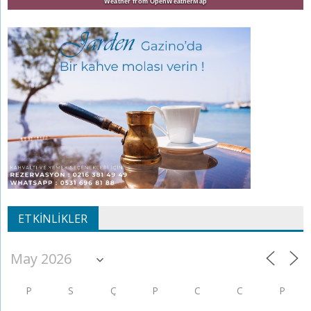
Weather from OpenWeatherMap
ETKINLIKLER
P
S
Ç
P
C
C
P