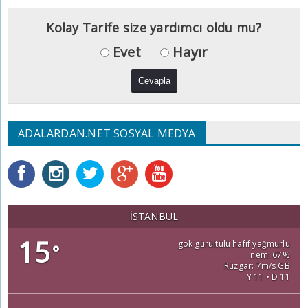
Kolay Tarife size yardımcı oldu mu?
Evet
Hayır
ADALARDAN.NET SOSYAL MEDYA
İSTANBUL
15
gök gürültülü hafif yağmurlu
°
nem: 67%
Rüzgar: 7m/s GB
Y 11 • D 11