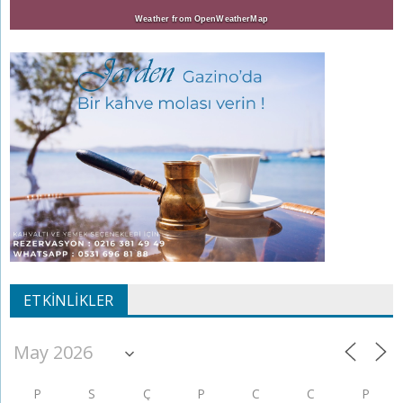
Weather from OpenWeatherMap
ETKINLIKLER
P
S
Ç
P
C
C
P