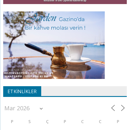
Weather from OpenWeatherMap
ETKINLIKLER
P
S
Ç
P
C
C
P