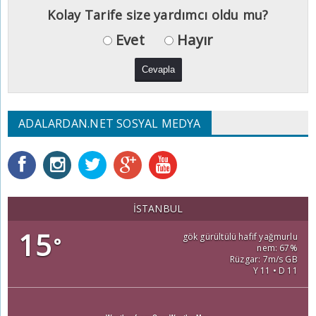
Kolay Tarife size yardımcı oldu mu?
Evet
Hayır
ADALARDAN.NET SOSYAL MEDYA
İSTANBUL
15
gök gürültülü hafif yağmurlu
°
nem: 67%
Rüzgar: 7m/s GB
Y 11 • D 11