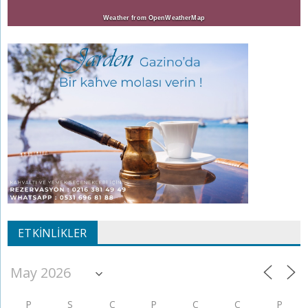
Weather from OpenWeatherMap
ETKINLIKLER
P
S
Ç
P
C
C
P