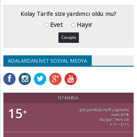
Kolay Tarife size yardımcı oldu mu?
Evet
Hayır
ADALARDAN.NET SOSYAL MEDYA
İSTANBUL
15
gök gürültülü hafif yağmurlu
°
nem: 67%
Rüzgar: 7m/s GB
Y 11 • D 11