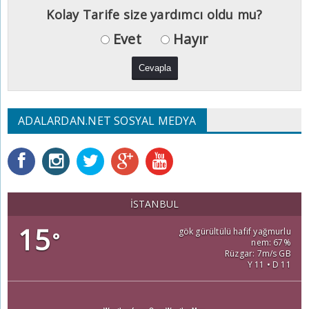
Kolay Tarife size yardımcı oldu mu?
Evet
Hayır
ADALARDAN.NET SOSYAL MEDYA
İSTANBUL
15
gök gürültülü hafif yağmurlu
°
nem: 67%
Rüzgar: 7m/s GB
Y 11 • D 11