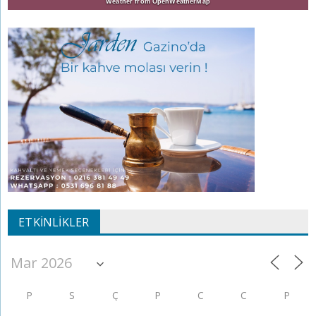
Weather from OpenWeatherMap
ETKINLIKLER
P
S
Ç
P
C
C
P