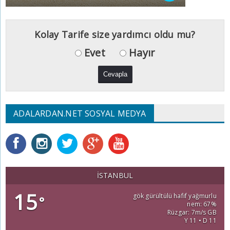
Kolay Tarife size yardımcı oldu mu?
Evet
Hayır
ADALARDAN.NET SOSYAL MEDYA
İSTANBUL
15
gök gürültülü hafif yağmurlu
°
nem: 67%
Rüzgar: 7m/s GB
Y 11 • D 11