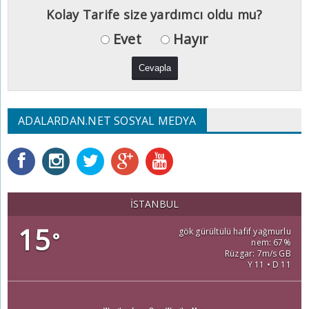
Kolay Tarife size yardımcı oldu mu?
Evet
Hayır
ADALARDAN.NET SOSYAL MEDYA
İSTANBUL
15
gök gürültülü hafif yağmurlu
°
nem: 67%
Rüzgar: 7m/s GB
Y 11 • D 11