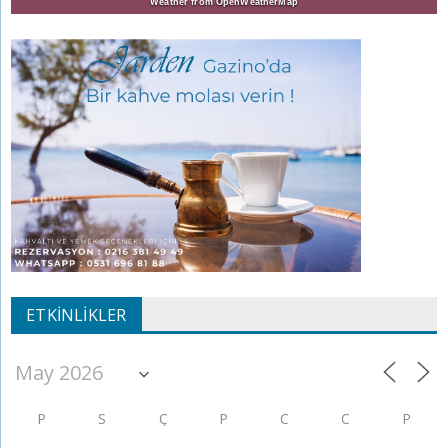
Weather from OpenWeatherMap
ETKINLIKLER
P
S
Ç
P
C
C
P