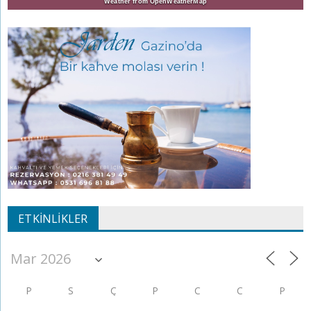
Weather from OpenWeatherMap
ETKINLIKLER
P
S
Ç
P
C
C
P