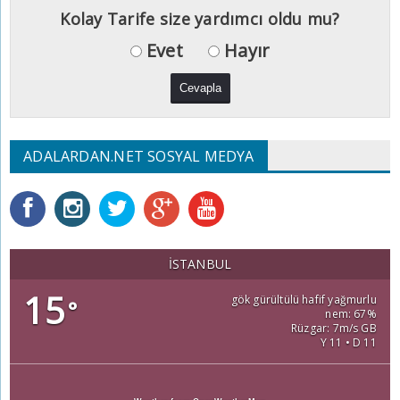
Kolay Tarife size yardımcı oldu mu?
Evet
Hayır
ADALARDAN.NET SOSYAL MEDYA
İSTANBUL
15
gök gürültülü hafif yağmurlu
°
nem: 67%
Rüzgar: 7m/s GB
Y 11 • D 11