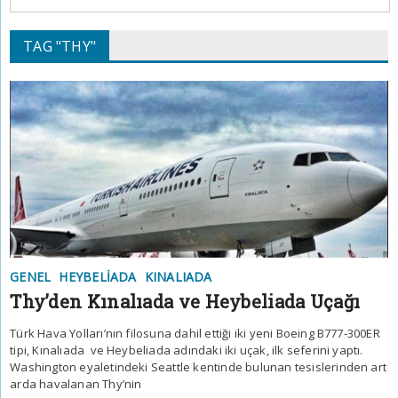
TAG "THY"
GENEL
HEYBELIADA
KINALIADA
Thy’den Kınalıada ve Heybeliada Uçağı
Türk Hava Yolları’nın filosuna dahil ettiği iki yeni Boeing B777-300ER
tipi, Kınalıada ve Heybeliada adındaki iki uçak, ilk seferini yaptı.
Washington eyaletindeki Seattle kentinde bulunan tesislerinden art
arda havalanan Thy’nin