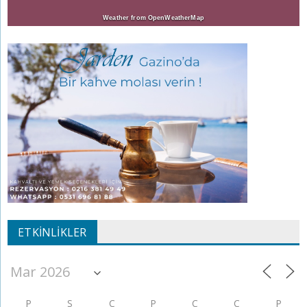
Weather from OpenWeatherMap
ETKINLIKLER
P
S
Ç
P
C
C
P