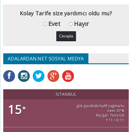
Kolay Tarife size yardımcı oldu mu?
Evet
Hayır
ADALARDAN.NET SOSYAL MEDYA
İSTANBUL
15
gök gürültülü hafif yağmurlu
°
nem: 67%
Rüzgar: 7m/s GB
Y 11 • D 11