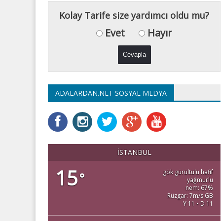
Kolay Tarife size yardımcı oldu mu?
Evet
Hayır
ADALARDAN.NET SOSYAL MEDYA
İSTANBUL
15
gök gürültülü hafif
°
yağmurlu
nem: 67%
Rüzgar: 7m/s GB
Y 11 • D 11