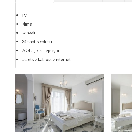
TV
Klima
Kahvaltı
24 saat sıcak su
7/24 açık resepsiyon
Ücretsiz kablosuz internet