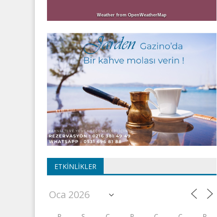
Weather from OpenWeatherMap
ETKINLIKLER
P
S
Ç
P
C
C
P