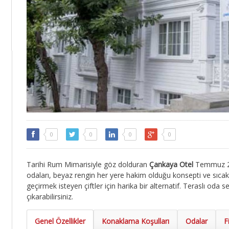
0
0
0
0
Tarihi Rum Mimarisiyle göz dolduran
Çankaya Otel
Temmuz 201
odaları, beyaz rengin her yere hakim olduğu konsepti ve sıcak
geçirmek isteyen çiftler için harika bir alternatif. Teraslı oda
çıkarabilirsiniz.
Genel Özellikler
Konaklama Koşulları
Odalar
F