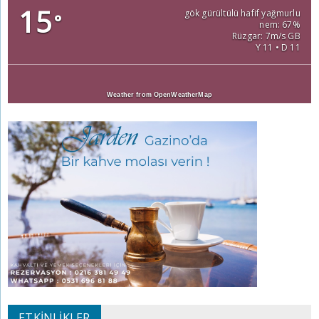
15
gök gürültülü hafif yağmurlu
°
nem: 67%
Rüzgar: 7m/s GB
Y 11 • D 11
Weather from OpenWeatherMap
ETKINLIKLER