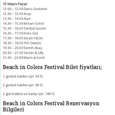
15 Mayis Pazar
12.00 – 12.30 Dans Gosterisi
12.30 – 13.30 Aray
13.30 – 14.30 Alan
14.30 – 15.30 Birkan Ozkol
15.30 – 16.30 Tankut Guven
16.30 – 17.30 Enes Gul
17.30 – 18.30 Sinan Yalcın
18.30 – 19.30 Tim Owens
19.30 – 20.30 Semih Akay
20.30 – 21.30 Sertac & Lilly
21.30 – 23.00 Marlo & Sevil
Beach in Colors Festival Bilet fiyatları;
1 günlük katılım için: 59 TL
2 günlük katılım için: 99 TL
2 gün katılım ve kamp için: 149 TL
Beach in Colors Festival
Rezervasyon
Bilgileri