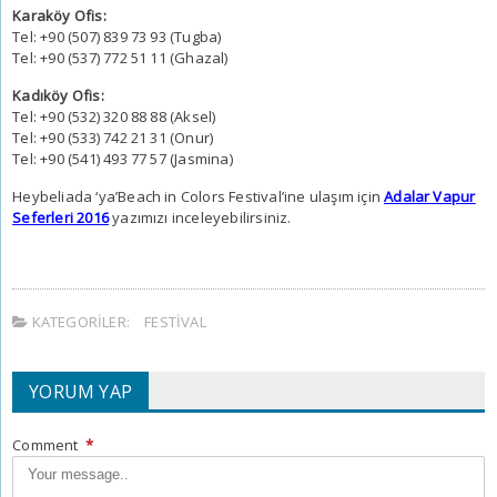
Karaköy Ofis:
Tel: +90 (507) 839 73 93 (Tugba)
Tel: +90 (537) 772 51 11 (Ghazal)
Kadıköy Ofis:
Tel: +90 (532) 320 88 88 (Aksel)
Tel: +90 (533) 742 21 31 (Onur)
Tel: +90 (541) 493 77 57 (Jasmina)
Heybeliada ‘ya’Beach in Colors Festival’ine ulaşım için
Adalar Vapur
Seferleri 2016
yazımızı inceleyebilirsiniz.
KATEGORILER:
FESTIVAL
YORUM YAP
Comment
*