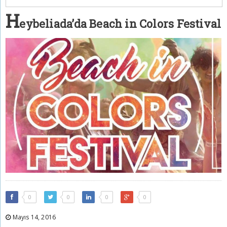
H
eybeliada’da Beach in Colors Festival
0
0
0
0
Mayıs 14, 2016