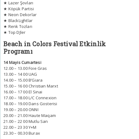
★ Lazer Şovları
★ Köpük Partisi
★ Neon Dekorlar
★ BlackLightlar
★ Renk Tozları
★ Top DJler
Beach in Colors Festival Etkinlik
Programı
14 Mayis Cumartesi
12.00 – 13.00 Foie Gras
13.00 – 14 00 UAG
14.00 – 15.00 B’Giara
15.00 – 16 00 Christian Marxt
16.00 – 17 00 El Sinai
17.00 – 18.00 L/C Connexion
18.00 – 19.00 Dans Gosterisi
19.00 – 20.00 ONNI
20.00 – 21.00 Haute Maqam
21.00 – 22 00 Mutlu San
22.00 – 23 30 Y+M
23.30 – 00.30 Burax