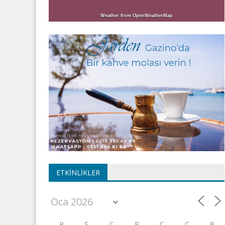
Weather from OpenWeatherMap
ETKINLIKLER
P
S
Ç
P
C
C
P