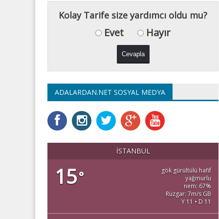
Kolay Tarife size yardımcı oldu mu?
Evet
Hayır
ADALARDAN.NET SOSYAL MEDYA
İSTANBUL
15
gök gürültülü hafif
°
yağmurlu
nem: 67%
Rüzgar: 7m/s GB
Y 11 • D 11