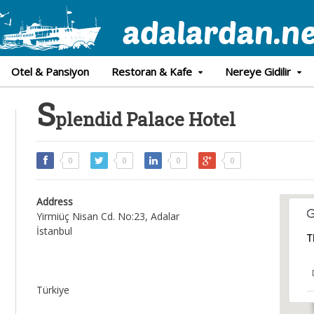
Otel & Pansiyon
Restoran & Kafe
Nereye Gidilir
S
plendid Palace Hotel
0
0
0
0
Address
Yirmiüç Nisan Cd. No:23, Adalar
İstanbul
T
Türkiye