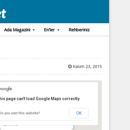
Ada Magazini
En’ler
Rehberiniz
Kasım 23, 2015
his page can't load Google Maps correctly.
Splendid Palace Hotel
OK
Do you own this website?
Splendid Palace Hotel
Yirmiüç Nisan Cd. No:23, Adalar - İstanbul
Etkinlikler