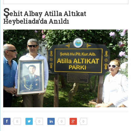
Ş
ehit Albay Atilla Altıkat
Heybeliada’da Anıldı
0
0
0
0