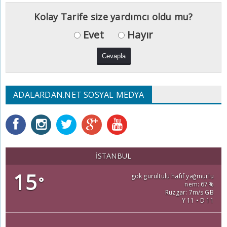
Kolay Tarife size yardımcı oldu mu?
Evet
Hayır
ADALARDAN.NET SOSYAL MEDYA
İSTANBUL
15
gök gürültülü hafif yağmurlu
°
nem: 67%
Rüzgar: 7m/s GB
Y 11 • D 11