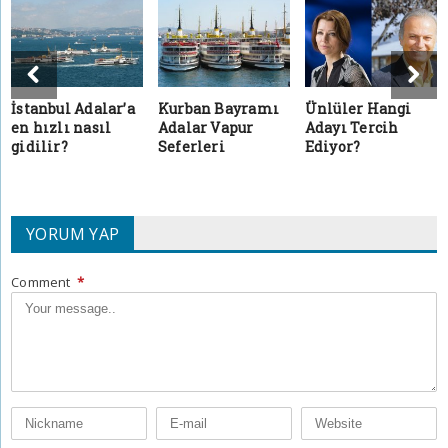
İstanbul Adalar’a
Kurban Bayramı
Ünlüler Hangi
en hızlı nasıl
Adalar Vapur
Adayı Tercih
gidilir?
Seferleri
Ediyor?
YORUM YAP
Comment
*