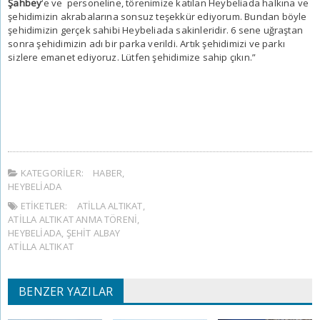
Şahbey
‘e ve personeline, törenimize katılan Heybeliada halkına ve
şehidimizin akrabalarına sonsuz teşekkür ediyorum. Bundan böyle
şehidimizin gerçek sahibi Heybeliada sakinleridir. 6 sene uğraştan
sonra şehidimizin adı bir parka verildi. Artık şehidimizi ve parkı
sizlere emanet ediyoruz. Lütfen şehidimize sahip çıkın.”
KATEGORILER:
HABER
,
HEYBELIADA
ETIKETLER:
ATILLA ALTIKAT
,
ATILLA ALTIKAT ANMA TÖRENI
,
HEYBELIADA
,
ŞEHIT ALBAY
ATILLA ALTIKAT
BENZER YAZILAR