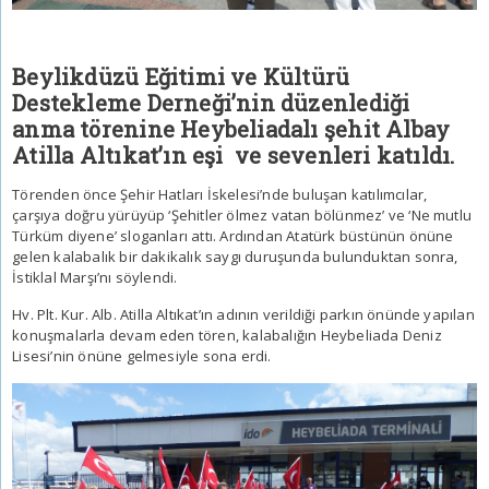
Beylikdüzü Eğitimi ve Kültürü
Destekleme Derneği’nin düzenlediği
anma törenine Heybeliadalı şehit Albay
Atilla Altıkat’ın eşi ve sevenleri katıldı.
Törenden önce Şehir Hatları İskelesi’nde buluşan katılımcılar,
çarşıya doğru yürüyüp ‘Şehitler ölmez vatan bölünmez’ ve ‘Ne mutlu
Türküm diyene’ sloganları attı. Ardından Atatürk büstünün önüne
gelen kalabalık bir dakikalık saygı duruşunda bulunduktan sonra,
İstiklal Marşı’nı söylendi.
Hv. Plt. Kur. Alb.
Atilla Altıkat
’ın adının verildiği parkın önünde yapılan
konuşmalarla devam eden tören, kalabalığın
Heybeliada
Deniz
Lisesi’nin önüne gelmesiyle sona erdi.