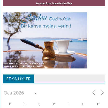
Weather from OpenWeatherMap
ETKINLIKLER
P
S
Ç
P
C
C
P