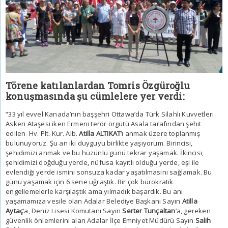
Törene katılanlardan Tomris Özgüroğlu
konuşmasında şu cümlelere yer verdi:
“33 yıl evvel Kanada’nın başşehri Ottawa’da Türk Silahlı Kuvvetleri
Askeri Ataşesi iken Ermeni terör örgütü Asala tarafından şehit
edilen Hv. Plt. Kur. Alb.
Atilla ALTIKAT
‘ı anmak üzere toplanmış
bulunuyoruz. Şu an iki duyguyu birlikte yaşıyorum. Birincisi,
şehidimizi anmak ve bu hüzünlü günü tekrar yaşamak. İkincisi,
şehidimizi doğduğu yerde, nüfusa kayıtlı olduğu yerde, eşi ile
evlendiği yerde ismini sonsuza kadar yaşatılmasını sağlamak. Bu
günü yaşamak için 6 sene uğraştık. Bir çok bürokratik
engellemelerle karşılaştık ama yılmadık başardık. Bu anı
yaşamamıza vesile olan Adalar Belediye Başkanı Sayın
Atilla
Aytaç
‘a, Deniz Lisesi Komutanı Sayın
Serter Tunçaltan
‘a, gereken
güvenlik önlemlerini alan Adalar İlçe Emniyet Müdürü Sayın
Salih