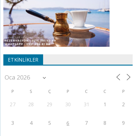
ETKINLIKLER
P
S
Ç
P
C
C
P
27
28
29
30
31
1
2
3
4
5
7
8
9
6