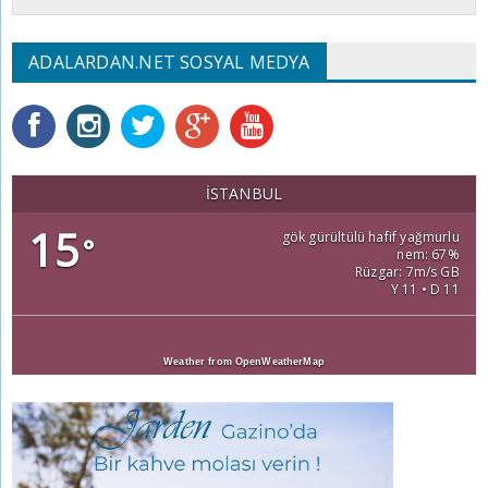
ADALARDAN.NET SOSYAL MEDYA
İSTANBUL
15
gök gürültülü hafif yağmurlu
°
nem: 67%
Rüzgar: 7m/s GB
Y 11 • D 11
Weather from OpenWeatherMap