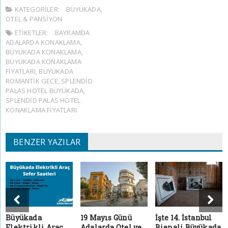
KATEGORILER:
BÜYÜKADA
,
OTEL & PANSIYON
ETIKETLER:
BAYRAMDA
ADALARDA KONAKLAMA
,
BÜYÜKADA KONAKLAMA
,
BÜYÜKADA KONAKLAMA
FIYATLARI
,
BÜYÜKADA
ROMANTIK GECE
,
SPLENDID
PALAS HOTEL BÜYÜKADA
,
SPLENDID PALAS HOTEL
KONAKLAMA FIYATLARI
BENZER YAZILAR
Büyükada
19 Mayıs Günü
İşte 14. İstanbul
Elektrikli Araç
Adalarda Otel ve
Bienali Büyükada