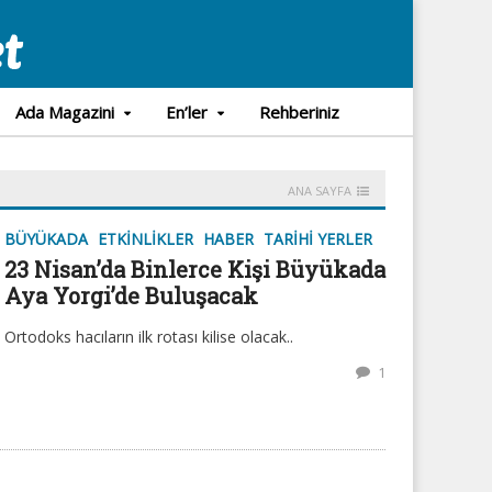
Ada Magazini
En’ler
Rehberiniz
ANA SAYFA
BÜYÜKADA
ETKINLIKLER
HABER
TARIHI YERLER
23 Nisan’da Binlerce Kişi Büyükada
Aya Yorgi’de Buluşacak
Ortodoks hacıların ilk rotası kilise olacak..
1