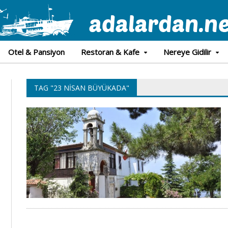
Otel & Pansiyon
Restoran & Kafe
Nereye Gidilir
TAG "23 NISAN BÜYÜKADA"