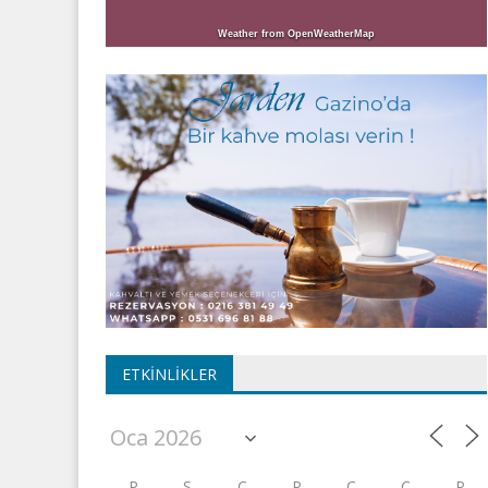
Weather from OpenWeatherMap
ETKINLIKLER
P
S
Ç
P
C
C
P