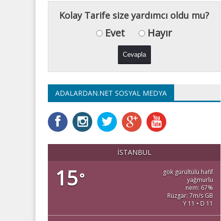
Kolay Tarife size yardımcı oldu mu?
Evet
Hayır
ADALARDAN.NET SOSYAL MEDYA
İSTANBUL
15
gök gürültülü hafif
°
yağmurlu
nem: 67%
Rüzgar: 7m/s GB
Y 11 • D 11