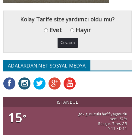
Kolay Tarife size yardımcı oldu mu?
Evet
Hayır
ADALARDAN.NET SOSYAL MEDYA
İSTANBUL
15
gök gürültülü hafif yağmurlu
°
nem: 67%
Rüzgar: 7m/s GB
Y 11 • D 11