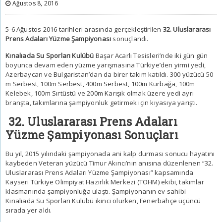
Ağustos 8, 2016
5-6 Ağustos 2016 tarihleri arasında gerçekleştirilen
32. Uluslararası
Prens Adaları Yüzme Şampiyonası
sonuçlandı.
Kınalıada Su Sporları Kulübü
Başar Acarlı Tesisleri’nde iki gün gün
boyunca devam eden yüzme yarışmasına Türkiye’den yirmi yedi,
Azerbaycan ve Bulgaristan’dan da birer takım katıldı. 300 yüzücü 50
m Serbest, 100m Serbest, 400m Serbest, 100m Kurbağa, 100m
Kelebek, 100m Sırtüstü ve 200m Karışık olmak üzere yedi ayrı
branşta, takımlarına şampiyonluk getirmek için kıyasıya yarıştı.
32. Uluslararası Prens Adaları
Yüzme Şampiyonası Sonuçları
Bu yıl, 2015 yılındaki şampiyonada ani kalp durması sonucu hayatını
kaybeden Veteran yüzücü Timur Akıncı’nın anısına düzenlenen “32.
Uluslararası Prens Adaları Yüzme Şampiyonası” kapsamında
Kayseri Türkiye Olimpiyat Hazırlık Merkezi (TOHM) ekibi, takımlar
klasmanında şampiyonluğa ulaştı. Şampiyonanın ev sahibi
Kınalıada Su Sporları Kulübü ikinci olurken, Fenerbahçe üçüncü
sırada yer aldı.