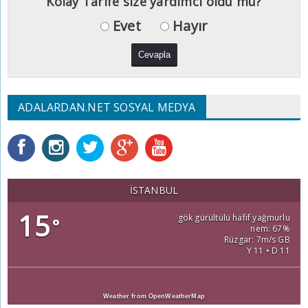
Kolay Tarife size yardımcı oldu mu?
Evet
Hayır
ADALARDAN.NET SOSYAL MEDYA
İSTANBUL
15
gök gürültülü hafif yağmurlu
°
nem: 67%
Rüzgar: 7m/s GB
Y 11 • D 11
Weather from OpenWeatherMap