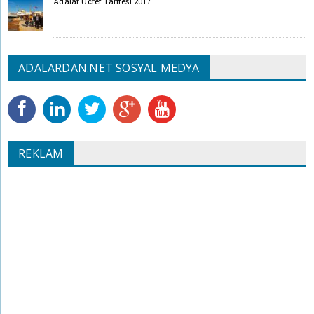
Adalar Ücret Tarifesi 2017
ADALARDAN.NET SOSYAL MEDYA
REKLAM