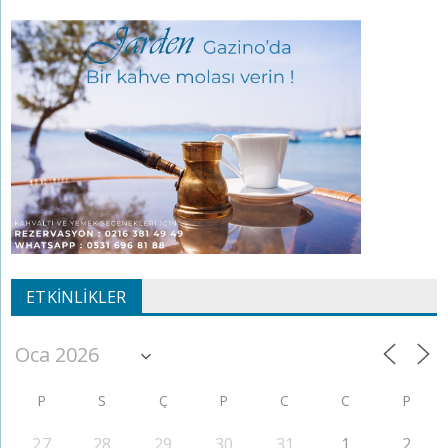
ETKINLIKLER
P
S
Ç
P
C
C
P
27
28
29
30
31
1
2