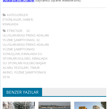
adalardan.net haber
sayfamızı ziyaret edebilirsiniz.
KATEGORILER:
ETKINLIKLER
,
HABER
,
KINALIADA
ETIKETLER:
32.
ULUSLARARASI PRENS ADALARI
YÜZME ŞAMPIYONASI
,
32.
ULUSLARARASI PRENS ADALARI
YÜZME ŞAMPIYONASI
SONUÇLARI
,
KINALIADA SU
SPORLARI KULÜBÜ
,
KINALIADA
SU SPORLARI KULÜBÜ BAŞAR
ACARLI TESISLERI
,
TIMUR
AKINCI
,
YÜZME ŞAMPIYONASI
2016
BENZER YAZILAR