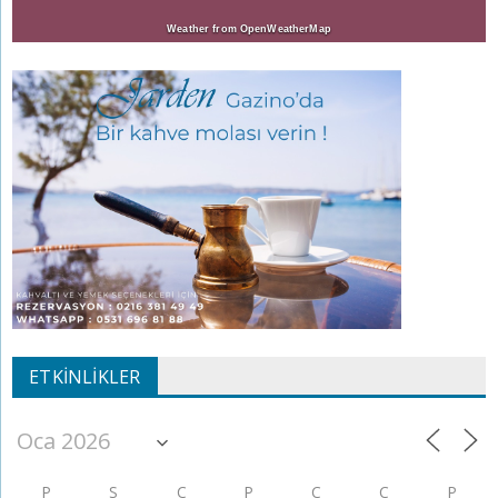
Weather from OpenWeatherMap
ETKINLIKLER
P
S
Ç
P
C
C
P