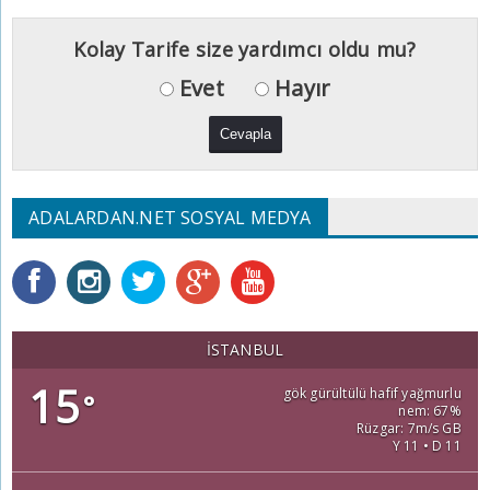
Kolay Tarife size yardımcı oldu mu?
Evet
Hayır
ADALARDAN.NET SOSYAL MEDYA
İSTANBUL
15
gök gürültülü hafif yağmurlu
°
nem: 67%
Rüzgar: 7m/s GB
Y 11 • D 11