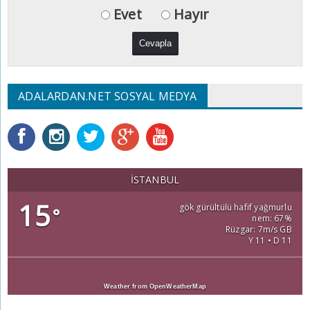
Evet
Hayır
ADALARDAN.NET SOSYAL MEDYA
İSTANBUL
15
gök gürültülü hafif yağmurlu
°
nem: 67%
Rüzgar: 7m/s GB
Y 11 • D 11
Weather from OpenWeatherMap