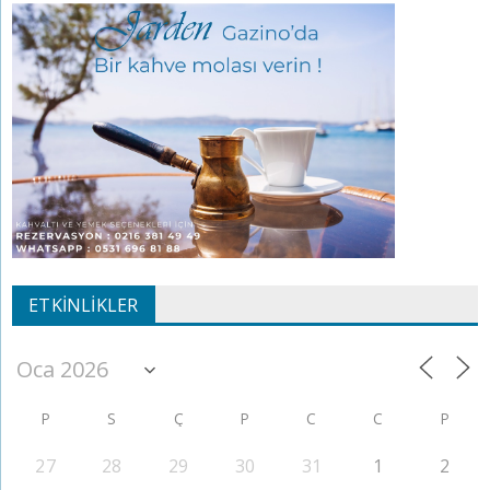
ETKINLIKLER
P
S
Ç
P
C
C
P
27
28
29
30
31
1
2