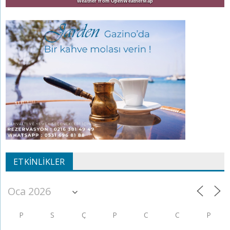
Weather from OpenWeatherMap
ETKINLIKLER
P
S
Ç
P
C
C
P