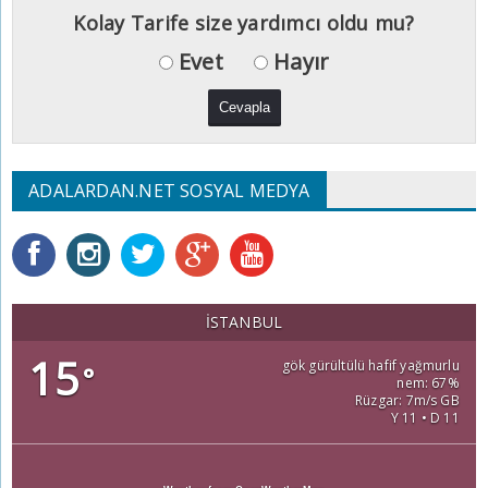
Kolay Tarife size yardımcı oldu mu?
Evet
Hayır
ADALARDAN.NET SOSYAL MEDYA
İSTANBUL
15
gök gürültülü hafif yağmurlu
°
nem: 67%
Rüzgar: 7m/s GB
Y 11 • D 11