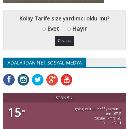
Kolay Tarife size yardımcı oldu mu?
Evet
Hayır
ADALARDAN.NET SOSYAL MEDYA
İSTANBUL
15
gök gürültülü hafif yağmurlu
°
nem: 67%
Rüzgar: 7m/s GB
Y 11 • D 11