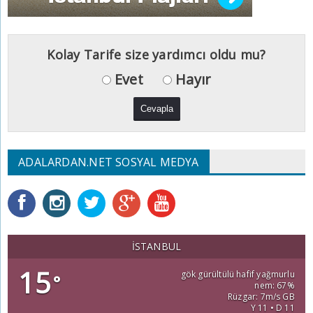
Kolay Tarife size yardımcı oldu mu?
Evet
Hayır
ADALARDAN.NET SOSYAL MEDYA
İSTANBUL
15
gök gürültülü hafif yağmurlu
°
nem: 67%
Rüzgar: 7m/s GB
Y 11 • D 11