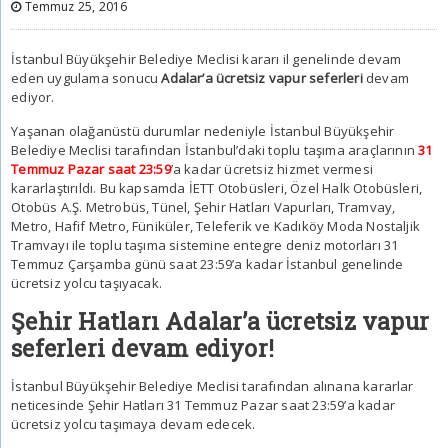
Temmuz 25, 2016
İstanbul Büyükşehir Belediye Meclisi kararı il genelinde devam
eden uygulama sonucu
Adalar’a ücretsiz vapur seferleri
devam
ediyor.
Yaşanan olağanüstü durumlar nedeniyle İstanbul Büyükşehir
Belediye Meclisi tarafından İstanbul’daki toplu taşıma araçlarının
31
Temmuz Pazar
saat 23:59
’a kadar ücretsiz hizmet vermesi
kararlaştırıldı. Bu kapsamda İETT Otobüsleri, Özel Halk Otobüsleri,
Otobüs A.Ş. Metrobüs, Tünel, Şehir Hatları Vapurları, Tramvay,
Metro, Hafif Metro, Füniküler, Teleferik ve Kadıköy Moda Nostaljik
Tramvayı ile toplu taşıma sistemine entegre deniz motorları 31
Temmuz Çarşamba günü saat 23:59’a kadar İstanbul genelinde
ücretsiz yolcu taşıyacak.
Şehir Hatları Adalar’a ücretsiz vapur
seferleri devam ediyor!
İstanbul Büyükşehir Belediye Meclisi tarafından alınana kararlar
neticesinde Şehir Hatları 31 Temmuz Pazar saat 23:59’a kadar
ücretsiz yolcu taşımaya devam edecek.