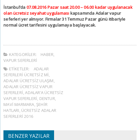
İstanbul’da
07.08.2016 Pazar saat 20.00 – 06.00 kadar uygulanacak
olan ücretsiz seyahat uygulaması
kapsamında Adalar vapur
seferleri yer almıyor. Firmalar 31 Temmuz Pazar günü itibariyle
normal ücret tarifesini uygulamaya başlayacak.
KATEGORILER:
HABER
,
VAPUR SEFERLERI
ETIKETLER:
ADALAR
SEFERLERI ÜCRETSIZ MI
,
ADALAR ÜCRETSIZ ULAŞIM
,
ADALAR ÜCRETSIZ VAPUR
SEFERLERI
,
ADALAR’A ÜCRETSIZ
VAPUR SEFERLERI
,
DENTUR
,
MAVI MARMARA
,
ŞEHIR
HATLARI
,
ÜCRETSIZ ADALAR
SEFERLERI 2016
BENZER YAZILAR