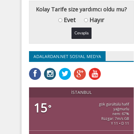
Kolay Tarife size yardımcı oldu mu?
Evet
Hayır
ADALARDAN.NET SOSYAL MEDYA
İSTANBUL
15
gök gürültülü hafif
°
yağmurlu
nem: 67%
Rüzgar: 7m/s GB
Y 11 • D 11