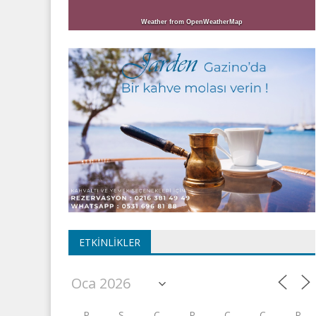
Weather from OpenWeatherMap
ETKINLIKLER
P
S
Ç
P
C
C
P