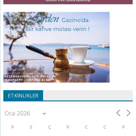
Weather from OpenWeatherMap
ETKINLIKLER
P
S
Ç
P
C
C
P