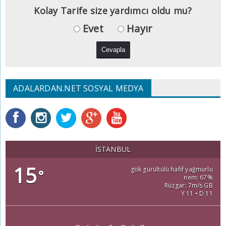
Kolay Tarife size yardımcı oldu mu?
Evet
Hayır
ADALARDAN.NET SOSYAL MEDYA
İSTANBUL
15
gök gürültülü hafif yağmurlu
°
nem: 67%
Rüzgar: 7m/s GB
Y 11 • D 11