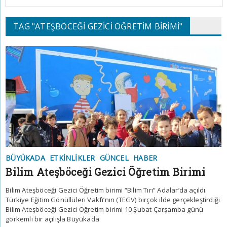
TAG "ATEŞBÖCEĞI GEZICI ÖĞRETIM BIRIMI"
BÜYÜKADA
ETKINLIKLER
GÜNCEL
HABER
Bilim Ateşböceği Gezici Öğretim Birimi
Bilim Ateşböceği Gezici Öğretim birimi “Bilim Tırı” Adalar’da açıldı.
Türkiye Eğitim Gönüllüleri Vakfı’nın (TEGV) birçok ilde gerçekleştirdiği
Bilim Ateşböceği Gezici Öğretim birimi 10 Şubat Çarşamba günü
görkemli bir açılışla Büyükada