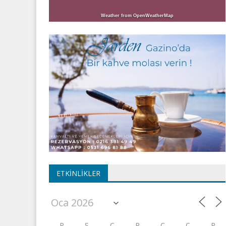
Weather from OpenWeatherMap
ETKINLIKLER
P
S
Ç
P
C
C
P