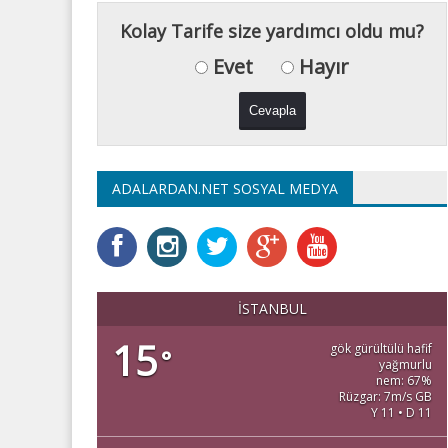
Kolay Tarife size yardımcı oldu mu?
Evet
Hayır
ADALARDAN.NET SOSYAL MEDYA
İSTANBUL
15
gök gürültülü hafif
°
yağmurlu
nem: 67%
Rüzgar: 7m/s GB
Y 11 • D 11