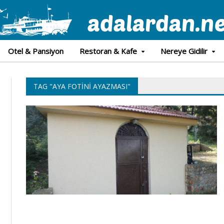
Otel & Pansiyon
Restoran & Kafe
Nereye Gidilir
TAG "AYA FOTINI AYAZMASI"