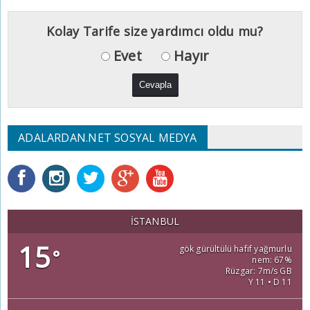
Kolay Tarife size yardımcı oldu mu?
Evet
Hayır
ADALARDAN.NET SOSYAL MEDYA
İSTANBUL
15
gök gürültülü hafif yağmurlu
°
nem: 67%
Rüzgar: 7m/s GB
Y 11 • D 11