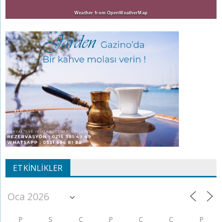
Weather from OpenWeatherMap
ETKINLIKLER
P
S
Ç
P
C
C
P